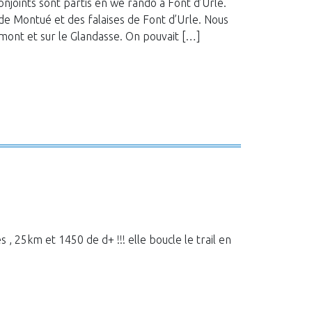
onjoints sont partis en we rando à Font d’Urle.
e Montué et des falaises de Font d’Urle. Nous
mont et sur le Glandasse. On pouvait […]
, 25km et 1450 de d+ !!! elle boucle le trail en