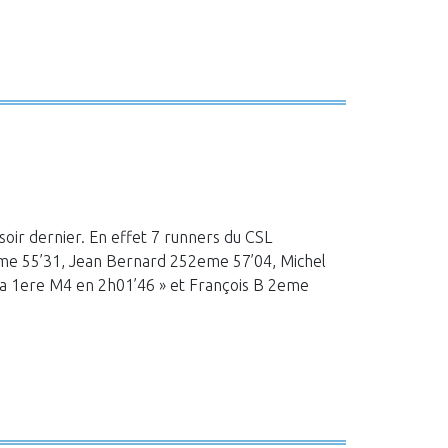
oir dernier. En effet 7 runners du CSL
eme 55’31, Jean Bernard 252eme 57’04, Michel
a 1ere M4 en 2h01’46 » et François B 2eme