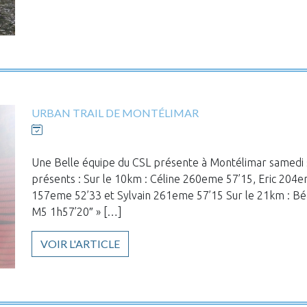
URBAN TRAIL DE MONTÉLIMAR
Une Belle équipe du CSL présente à Montélimar samedi s
présents : Sur le 10km : Céline 260eme 57’15, Eric 204
157eme 52’33 et Sylvain 261eme 57’15 Sur le 21km : Bé
M5 1h57’20″ » […]
VOIR L'ARTICLE