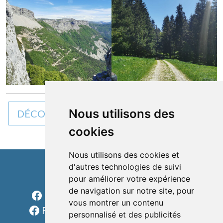
Nous utilisons des
DÉCOUVREZ TOUTES NOS ACTUALITÉS
cookies
Nous utilisons des cookies et
d'autres technologies de suivi
pour améliorer votre expérience
Cléon d'Andran
de navigation sur notre site, pour
Facebook Charols Sports Loisirs
vous montrer un contenu
Facebook Les rondes charolaises
personnalisé et des publicités