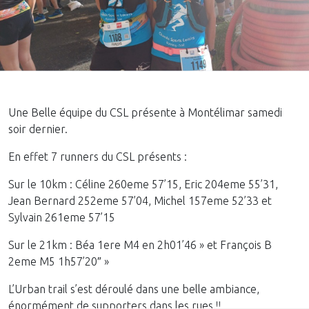
Une Belle équipe du CSL présente à Montélimar samedi
soir dernier.
En effet 7 runners du CSL présents :
Sur le 10km : Céline 260eme 57’15, Eric 204eme 55’31,
Jean Bernard 252eme 57’04, Michel 157eme 52’33 et
Sylvain 261eme 57’15
Sur le 21km : Béa 1ere M4 en 2h01’46 » et François B
2eme M5 1h57’20″ »
L’Urban trail s’est déroulé dans une belle ambiance,
énormément de supporters dans les rues !!