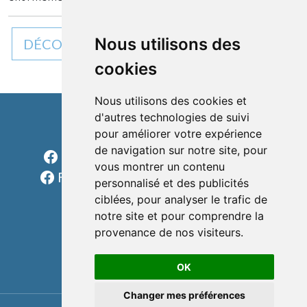
Nous utilisons des
DÉCOUVREZ TOUTES NOS ACTUALITÉS
cookies
Nous utilisons des cookies et
d'autres technologies de suivi
pour améliorer votre expérience
Cléon d'Andran
de navigation sur notre site, pour
Facebook Charols Sports Loisirs
vous montrer un contenu
Facebook Les rondes charolaises
personnalisé et des publicités
formulaire
ciblées, pour analyser le trafic de
notre site et pour comprendre la
téléphone
provenance de nos visiteurs.
e-mail
OK
Changer mes préférences