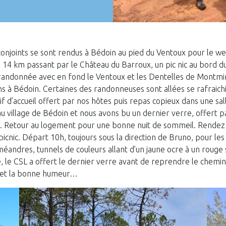
conjoints se sont rendus à Bédoin au pied du Ventoux pour le w
4 km passant par le Château du Barroux, un pic nic au bord du
randonnée avec en fond le Ventoux et les Dentelles de Montmir
s à Bédoin. Certaines des randonneuses sont allées se rafraichir
tif d’accueil offert par nos hôtes puis repas copieux dans une s
u village de Bédoin et nous avons bu un dernier verre, offert pa
Retour au logement pour une bonne nuit de sommeil. Rendez v
icnic. Départ 10h, toujours sous la direction de Bruno, pour l
éandres, tunnels de couleurs allant d’un jaune ocre à un rouge s
e CSL a offert le dernier verre avant de reprendre le chemin d
e et la bonne humeur…