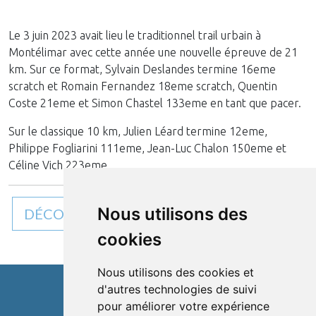
Le 3 juin 2023 avait lieu le traditionnel trail urbain à
Montélimar avec cette année une nouvelle épreuve de 21
km. Sur ce format, Sylvain Deslandes termine 16eme
scratch et Romain Fernandez 18eme scratch, Quentin
Coste 21eme et Simon Chastel 133eme en tant que pacer.
Sur le classique 10 km, Julien Léard termine 12eme,
Philippe Fogliarini 111eme, Jean-Luc Chalon 150eme et
Céline Vich 223eme.
Nous utilisons des
DÉCOUVREZ TOUTES NOS ACTUALITÉS
cookies
Nous utilisons des cookies et
d'autres technologies de suivi
Cléon d'Andran
pour améliorer votre expérience