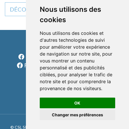
Nous utilisons des
DÉCOUVREZ TOUTES NOS ACTUALITÉS
cookies
Nous utilisons des cookies et
d'autres technologies de suivi
pour améliorer votre expérience
Cléon d'Andran
de navigation sur notre site, pour
Facebook Charols Sports Loisirs
vous montrer un contenu
Facebook Les rondes charolaises
personnalisé et des publicités
formulaire
ciblées, pour analyser le trafic de
notre site et pour comprendre la
téléphone
provenance de nos visiteurs.
e-mail
OK
Changer mes préférences
© CSL SPORTS 2023 |
MENTIONS LÉGALES
|
RÉGLEMENT