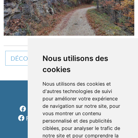
Nous utilisons des
DÉCOUVREZ TOUTES NOS ACTUALITÉS
cookies
Nous utilisons des cookies et
d'autres technologies de suivi
Cléon d'Andran
pour améliorer votre expérience
de navigation sur notre site, pour
Facebook Charols Sports Loisirs
vous montrer un contenu
Facebook Les rondes charolaises
personnalisé et des publicités
formulaire
ciblées, pour analyser le trafic de
téléphone
notre site et pour comprendre la