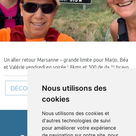
Un aller retour Marsanne – grande limite pour Marjo, Béa
et Valérie vendredi en soirée ! 8kms et 300 de d+ !!! bravo
Nous utilisons des
DÉCOUVREZ TOUTES NOS ACTUALITÉS
cookies
Nous utilisons des cookies et
d'autres technologies de suivi
pour améliorer votre expérience
Cléon d'Andran
de navigation sur notre site, pour