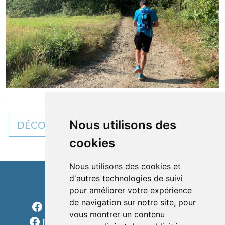
Nous utilisons des
DÉCOUVREZ TOUTES NOS ACTUALITÉS
cookies
Nous utilisons des cookies et
d'autres technologies de suivi
Cléon d'Andran
pour améliorer votre expérience
de navigation sur notre site, pour
Facebook Charols Sports Loisirs
vous montrer un contenu
Facebook Les rondes charolaises