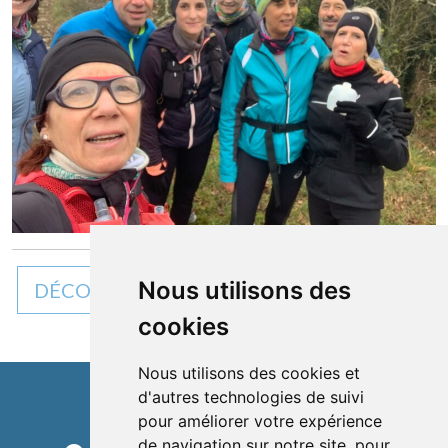
Nous utilisons des
DÉCOUVREZ TOUTES NOS ACTUALITÉS
cookies
Nous utilisons des cookies et
d'autres technologies de suivi
Cléon d'Andran
pour améliorer votre expérience
de navigation sur notre site, pour