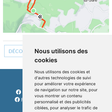
Nous utilisons des
DÉCOUVREZ TOUTES NOS ACTUALITÉS
cookies
Nous utilisons des cookies et
d'autres technologies de suivi
Cléon d'Andran
pour améliorer votre expérience
de navigation sur notre site, pour
Facebook Charols Sports Loisirs
vous montrer un contenu
Facebook Les rondes charolaises
personnalisé et des publicités
formulaire
ciblées, pour analyser le trafic de