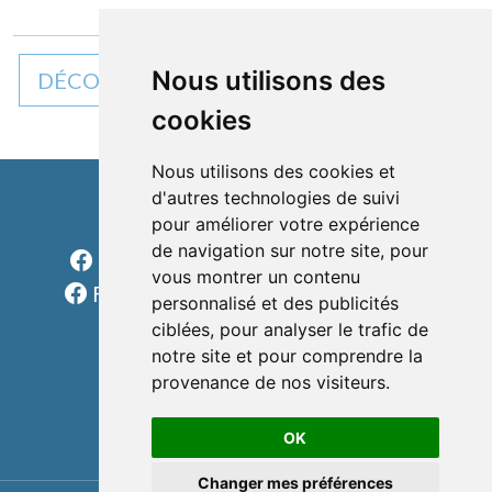
Nous utilisons des
DÉCOUVREZ TOUTES NOS ACTUALITÉS
cookies
Nous utilisons des cookies et
d'autres technologies de suivi
Cléon d'Andran
pour améliorer votre expérience
de navigation sur notre site, pour
Facebook Charols Sports Loisirs
vous montrer un contenu
Facebook Les rondes charolaises
personnalisé et des publicités
formulaire
ciblées, pour analyser le trafic de
téléphone
notre site et pour comprendre la
provenance de nos visiteurs.
e-mail
OK
Changer mes préférences