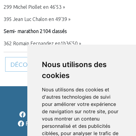
299 Michel Piollet en 46’53 »
395 Jean Luc Chalon en 49’39 »
Semi- marathon 2104 classés
362 Romain Fernandez en1h36’50 »
Nous utilisons des
DÉCOUVREZ TOUTES NOS ACTUALITÉS
cookies
Nous utilisons des cookies et
d'autres technologies de suivi
pour améliorer votre expérience
Cléon d'Andran
de navigation sur notre site, pour
Facebook Charols Sports Loisirs
vous montrer un contenu
Facebook Les rondes charolaises
personnalisé et des publicités
formulaire
ciblées, pour analyser le trafic de