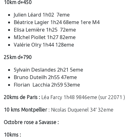
10km d+450
Julien Léard 1h02 7eme
Béatrice Lagier 1h24 68eme 1ere M4
Elisa Lemière 1h25 72eme
MIchel Piollet 1h27 82eme
Valérie Olry 1h44 128eme
25km d+790
Sylvain Deslandes 2h21 5eme
Bruno Duteilh 2h55 47eme
Florian Lacchia 2h59 53eme
20kms de Paris :
Léa Farcy 1h48 9846eme (sur 22071 )
10 kms Montpellier
: Nicolas Duquenel 34′ 32eme
Octobre rose a Savasse :
10kms :