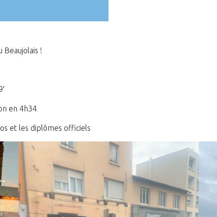
Beaujolais !
9′
hon en 4h34
s et les diplômes officiels