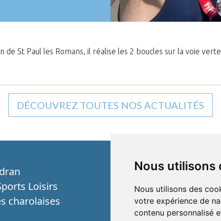
 St Paul les Romans, il réalise les 2 boucles sur la voie verte 
DÉCOUVREZ TOUTES NOS ACTUALITÉS
Nous utilisons
dran
ports Loisirs
Nous utilisons des cook
s charolaises
votre expérience de na
contenu personnalisé et