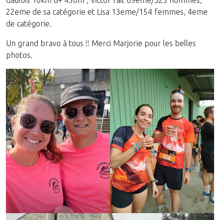
Gaulois 10km d+ 450m , Victor fait 69eme/325 hommes,
22eme de sa catégorie et Lisa 13eme/154 femmes, 4eme
de catégorie.
Un grand bravo à tous !! Merci Marjorie pour les belles
photos.