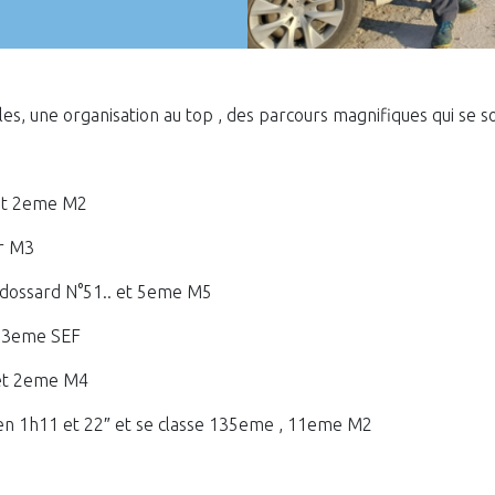
es, une organisation au top , des parcours magnifiques qui se so
 et 2eme M2
er M3
 dossard N°51.. et 5eme M5
t 3eme SEF
 et 2eme M4
e en 1h11 et 22″ et se classe 135eme , 11eme M2