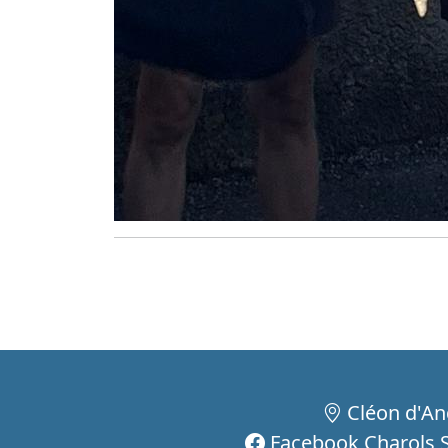
Cléon d'An
Facebook Charols S