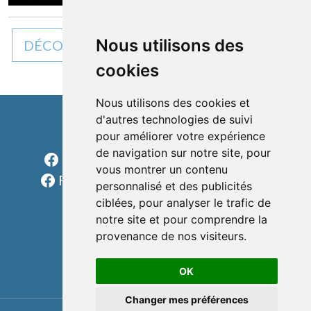
Nous utilisons des
DÉCOUVREZ TOUTES NOS ACTUALITÉS
cookies
Nous utilisons des cookies et
d'autres technologies de suivi
pour améliorer votre expérience
Cléon d'Andran
de navigation sur notre site, pour
Facebook Charols Sports Loisirs
vous montrer un contenu
Facebook Les rondes charolaises
personnalisé et des publicités
formulaire
ciblées, pour analyser le trafic de
notre site et pour comprendre la
téléphone
provenance de nos visiteurs.
e-mail
OK
Changer mes préférences