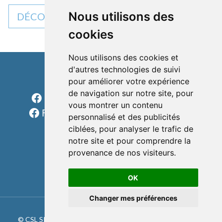
Nous utilisons des
DÉCOUVREZ TOUTES NOS ACTUALITÉS
cookies
Nous utilisons des cookies et
d'autres technologies de suivi
pour améliorer votre expérience
Cléon d'Andran
de navigation sur notre site, pour
Facebook Charols Sports Loisirs
vous montrer un contenu
Facebook Les rondes charolaises
personnalisé et des publicités
formulaire
ciblées, pour analyser le trafic de
notre site et pour comprendre la
téléphone
provenance de nos visiteurs.
e-mail
OK
Changer mes préférences
© CSL SPORTS 2023 |
MENTIONS LÉGALES
|
RÉGLEMENT