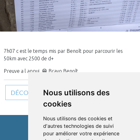
7h07 c est le temps mis par Benoît pour parcourir les
50km avec 2500 de d+
Preuve a l appui. 😁 Bravo Benoît
Nous utilisons des
DÉCOUVREZ TOUTES NOS ACTUALITÉS
cookies
Nous utilisons des cookies et
d'autres technologies de suivi
pour améliorer votre expérience
Cléon d'Andran