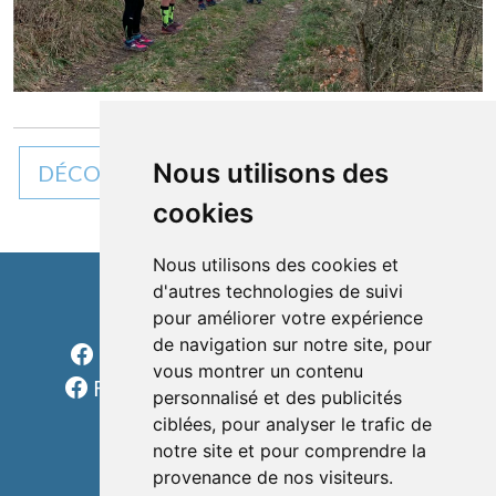
Nous utilisons des
DÉCOUVREZ TOUTES NOS ACTUALITÉS
cookies
Nous utilisons des cookies et
d'autres technologies de suivi
Cléon d'Andran
pour améliorer votre expérience
de navigation sur notre site, pour
Facebook Charols Sports Loisirs
vous montrer un contenu
Facebook Les rondes charolaises
personnalisé et des publicités
formulaire
ciblées, pour analyser le trafic de
téléphone
notre site et pour comprendre la
provenance de nos visiteurs.
e-mail