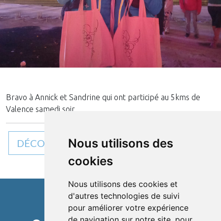
Bravo à Annick et Sandrine qui ont participé au 5kms de
Valence samedi soir.
Nous utilisons des
DÉCOUVREZ TOUTES NOS ACTUALITÉS
cookies
Nous utilisons des cookies et
d'autres technologies de suivi
pour améliorer votre expérience
Cléon d'Andran
de navigation sur notre site, pour